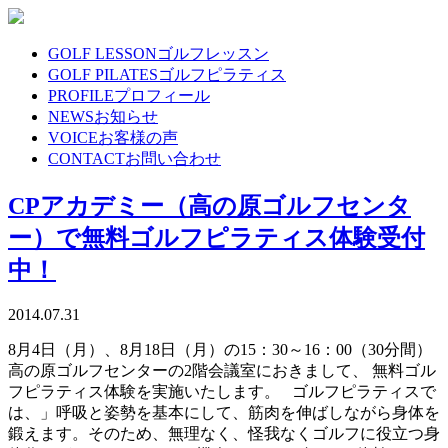
GOLF LESSON
ゴルフレッスン
GOLF PILATES
ゴルフピラティス
PROFILE
プロフィール
NEWS
お知らせ
VOICE
お客様の声
CONTACT
お問い合わせ
CPアカデミー（高の原ゴルフセンタ
ー）で無料ゴルフピラティス体験受付
中！
2014.07.31
8月4日（月）、8月18日（月）の15：30～16：00（30分間）
高の原ゴルフセンターの2階会議室におきまして、 無料ゴル
フピラティス体験を実施いたします。 ゴルフピラティスで
は、」呼吸と姿勢を基本にして、筋肉を伸ばしながら身体を
鍛えます。そのため、無理なく、怪我なくゴルフに役立つ身