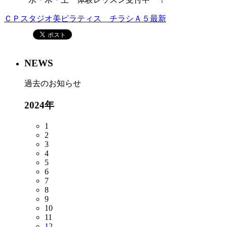
ＣＰスタジオ美ピラティス チラシＡ５最新
NEWS
過去のお知らせ
2024年
1
2
3
4
5
6
7
8
9
10
11
12