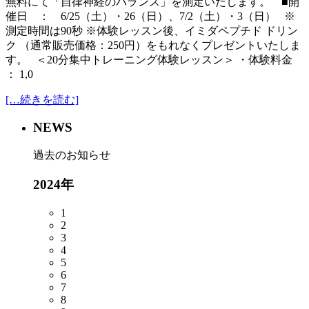
無料にて「自律神経のバランス」を測定いたします。 ■開
催日 ： 6/25（土）・26（日）、7/2（土）・3（日） ※
測定時間は90秒 ※体験レッスン後、イミダペプチド ドリン
ク （通常販売価格：250円）をもれなくプレゼントいたしま
す。 ＜20分集中トレーニング体験レッスン＞ ・体験料金
： 1,0
[…続きを読む]
NEWS
過去のお知らせ
2024年
1
2
3
4
5
6
7
8